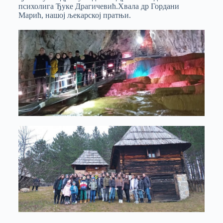
психолига Ђуке Драгичевић.Хвала др Гордани
Марић, нашој љекарској пратњи.