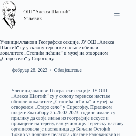
ОШ "Алекса Шантић"
Угљевик
Ученици,чланови Географске секције. ЈУ ОШ „Алекса
Шантић“ су у склопу теренске наставе обишли
локалитете „Стопића пећина“ и музеј на отвореном
„Старо село“ у Сирогојну.
фебруар 28, 2023
Обавјештење
Ученици,чланови Географске секције. ЈУ ОШ
„Алекса Шантић“ су у склопу теренске наставе
обишли локалитете „Стопића пећина“ и музеј на
отвореном „Старо село“ у Сирогојну. Приликом
посјете Златибору 25-26.02.2023. године имали су
прилику да своја знања из географије искусе и
примијене на терену, ван учионице. Теренску наставу
организовала је наставница др Биљана Остојић
Ђокић уз подршку педагога Драгане Радовановић и