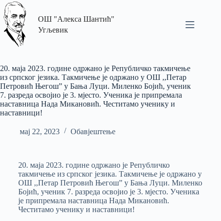
ОШ "Алекса Шантић"
Угљевик
20. маја 2023. године одржано је Републичко такмичење
из српског језика. Такмичење је одржано у ОШ ,,Петар
Петровић Његош” у Бања Луци. Миленко Бојић, ученик
7. разреда освојио је 3. мјесто. Ученика је припремала
наставница Нада Микановић. Честитамо ученику и
наставници!
мај 22, 2023
Обавјештење
20. маја 2023. године одржано је Републичко
такмичење из српског језика. Такмичење је одржано у
ОШ ,,Петар Петровић Његош” у Бања Луци. Миленко
Бојић, ученик 7. разреда освојио је 3. мјесто. Ученика
је припремала наставница Нада Микановић.
Честитамо ученику и наставници!