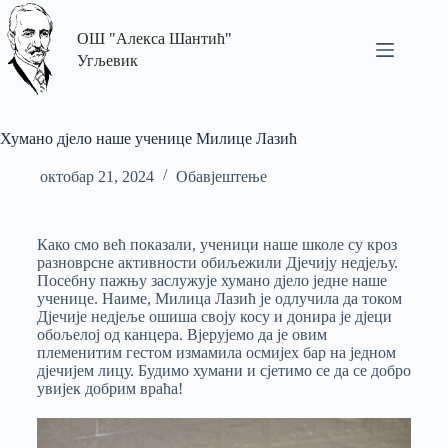
ОШ "Алекса Шантић"
Угљевик
Хумано дјело наше ученице Милице Лазић
октобар 21, 2024
Обавјештење
Како смо већ показали, ученици наше школе су кроз
разноврсне активности обиљежили Дјечију недјељу.
Посебну пажњу заслужује хумано дјело једне наше
ученице. Наиме, Милица Лазић је одлучила да током
Дјечије недјеље ошиша своју косу и донира је дјеци
обољелој од канцера. Вјерујемо да је овим
племенитим гестом измамила осмијех бар на једном
дјечијем лицу. Будимо хумани и сјетимо се да се добро
увијек добрим враћа!