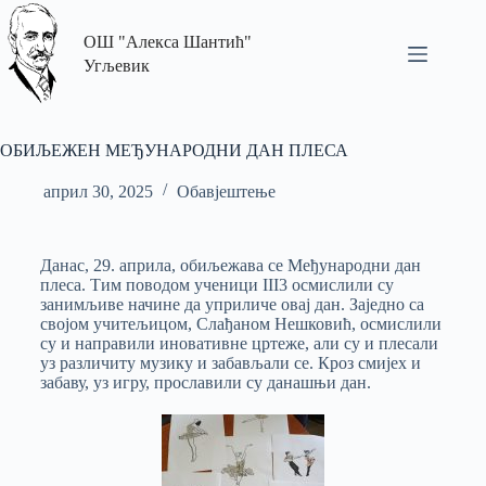
ОШ "Алекса Шантић"
Угљевик
ОБИЉЕЖЕН МЕЂУНАРОДНИ ДАН ПЛЕСА
април 30, 2025
Обавјештење
Данас, 29. априла, обиљежава се Међународни дан
плеса. Тим поводом ученици III3 осмислили су
занимљиве начине да уприличе овај дан. Заједно са
својом учитељицом, Слађаном Нешковић, осмислили
су и направили иновативне цртеже, али су и плесали
уз различиту музику и забављали се. Кроз смијех и
забаву, уз игру, прославили су данашњи дан.