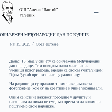
ОШ "Алекса Шантић"
Угљевик
ОБИЉЕЖЕН МЕЂУНАРОДНИ ДАН ПОРОДИЦЕ
мај 15, 2025
Обавјештење
Данас, 15. маја у свијету се обиљежава Међународни
дан породице. Тим поводом наши малишани,
ученици првог разреда, заједно са својом учитељицом
Гојом Ђукић организовали су радионицу.
На радионици су правили занимљиве рамове за
фотографије, које су на креативне начине украшавали.
Овим се истиче важност породице у друштву и
наглашава да никад не смијемо престати да волимо и
поштујемо своје најближе.