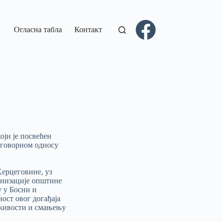
Огласна табла
Контакт
оји је посвећен
дговорном односу
Херцеговине, уз
низације општине
у у Босни и
ост овог догађаја
држивости и смањењу