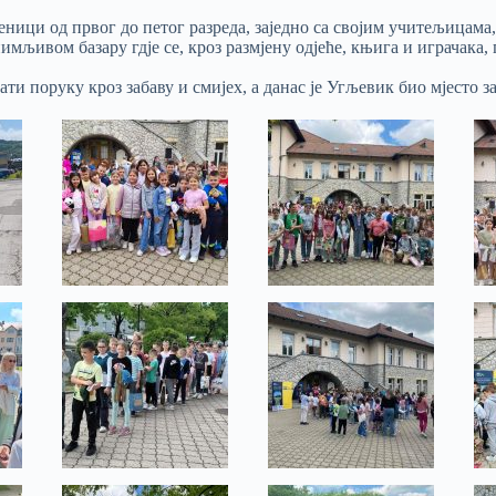
ици од првог до петог разреда, заједно са својим учитељицама,
имљивом базару гдје се, кроз размјену одјеће, књига и играчака,
ти поруку кроз забаву и смијех, а данас је Угљевик био мјесто за