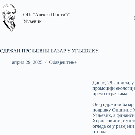
ОШ "Алекса Шантић"
Угљевик
ОДРЖАН ПРОЉЕЋНИ БАЗАР У УГЉЕВИКУ
април 29, 2025
Обавјештење
Данас, 28. априла, 
промоцији екологиј
према играчкама.
Овај одрживи базар 
подршку Општине У
Угљевик, а финансир
Херцеговини, импле
огледа се у размјен
отпада.