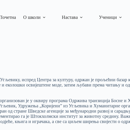
Почетна
О школи
Настава
Ученици
у Угљевику, испред Центра за културу, одржан је прољећни базар к
е и еколошки освијештене моде, затим љубави према читању и о
организован је у оквиру програма Одржива транзиција Босне и 
гљевик, Удружења „Коријени” из Угљевика и Хуманитарне орга
ан од стране Шведске агенције за међународни развој и сарадњ
ментирао га је Штокхолмски институт за животну средину. Важн
и одјеће, књига и играчака, а све са циљем ширења свијести о о