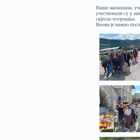
Наши малишани, учен
учествовали су у зан
свјесне потрошње.
Веома је важно посла