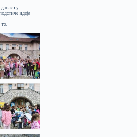
 данас су
 подстиче идеја
 то.