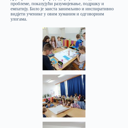
проблеме, показујући разумијевање, подршку и
емпатију. Било је заиста занимљиво и инспиративно
видјети ученике у овим хуманим и одговорним
улогама.