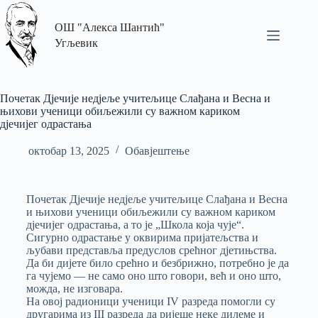
ОШ "Алекса Шантић"
Угљевик
Почетак Дјечије недјеље учитељице Слађана и Весна и
њихови ученици обиљежили су важном кариком
дјечијег одрастања
октобар 13, 2025
Обавјештење
Почетак Дјечије недјеље учитељице Слађана и Весна
и њихови ученици обиљежили су важном кариком
дјечијег одрастања, а то је „Школа која чује“.
Сигурно одрастање у оквирима пријатељства и
љубави представља предуслов срећног дјетињства.
Да би дијете било срећно и безбрижно, потребно је да
га чујемо — не само оно што говори, већ и оно што,
можда, не изговара.
На овој радионици ученици IV разреда помогли су
другарима из III разреда да ријеше неке дилеме и