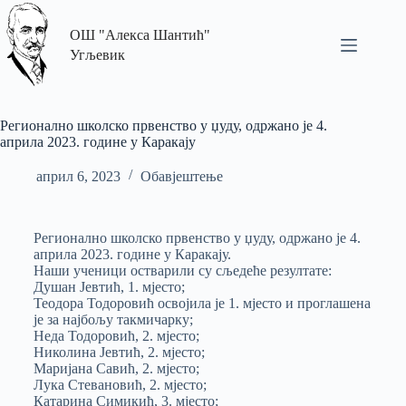
ОШ "Алекса Шантић"
Угљевик
Регионално школско првенство у џуду, одржано је 4.
априла 2023. године у Каракају
април 6, 2023
Обавјештење
Регионално школско првенство у џуду, одржано је 4.
априла 2023. године у Каракају.
Наши ученици остварили су сљедеће резултате:
Душан Јевтић, 1. мјесто;
Теодора Тодоровић освојила је 1. мјесто и проглашена
је за најбољу такмичарку;
Неда Тодоровић, 2. мјесто;
Николина Јевтић, 2. мјесто;
Маријана Савић, 2. мјесто;
Лука Стевановић, 2. мјесто;
Катарина Симикић, 3. мјесто;