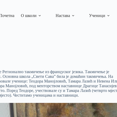
Почетна
О школи
Настава
Ученици
е Регионално такмичење из француског језика. Такмичење је
. Основна
школа „Свети Сава
”
била је
д
омаћин такмичења
.
На
вовале ученице:
Теодора Манојловић, Тамара Лазић и Невена Ил
ра Манојловић, под менторством наставнице Драгице Танасијев
сто.
Поред Теодоре, учествовале су
и
Тамара Лазић (четврто мјест
мјес
то).
Честитамо ученицама и наставници
.