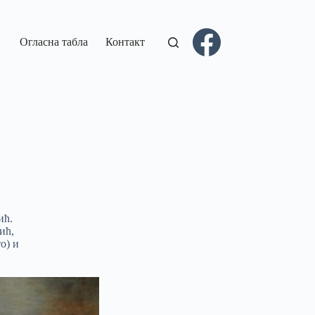
Огласна табла
Контакт
ић.
ић,
о) и