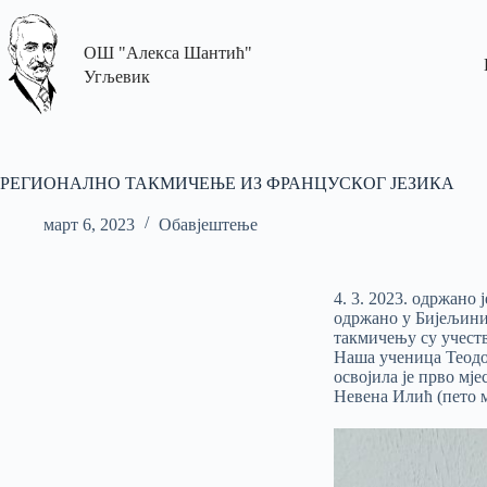
ОШ "Алекса Шантић"
Угљевик
РЕГИОНАЛНО ТАКМИЧЕЊЕ ИЗ ФРАНЦУСКОГ ЈЕЗИКА
март 6, 2023
Обавјештење
4. 3. 2023.
одржано ј
одржано у Бијељини
т
акм
ичењу су учест
Наша ученица Теодо
освојила је прво мје
Невена Ил
ић (пето 