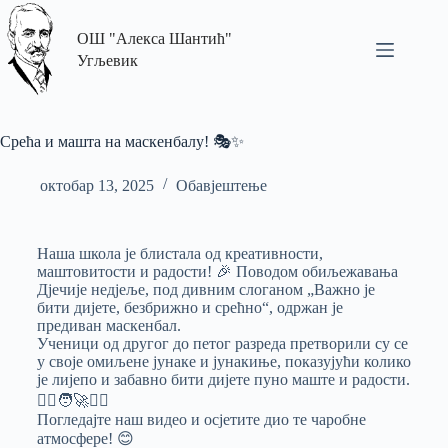
ОШ "Алекса Шантић"
Угљевик
Срећа и машта на маскенбалу! 🎭✨
октобар 13, 2025
Обавјештење
Наша школа је блистала од креативности,
маштовитости и радости! 🎉 Поводом обиљежавања
Дјечије недјеље, под дивним слоганом „Важно је
бити дијете, безбрижно и срећно“, одржан је
предиван маскенбал.
Ученици од другог до петог разреда претворили су се
у своје омиљене јунаке и јунакиње, показујући колико
је лијепо и забавно бити дијете пуно маште и радости.
🦸‍♀️🧑‍🚀🧚‍♂️
Погледајте наш видео и осјетите дио те чаробне
атмосфере! 😊