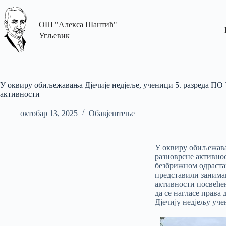
ОШ "Алекса Шантић"
Угљевик
У оквиру обиљежавања Дјечије недјеље, ученици 5. разреда ПO
активности
октобар 13, 2025
Обавјештење
У оквиру обиљежава
разноврсне активнос
безбрижном одрастањ
представили занимањ
активности посвећен
да се нагласе права 
Дјечију недјељу уче