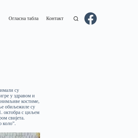
Огласна табла
Контакт
 имали су
игре у здравом и
занимљиве костиме,
еље обиљежиле су
1. октобра с циљем
ром свијета.
о коло”.