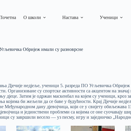
Почетна
О школи
Настава
Ученици
 Угљевичка Обријеж имали су разноврсне
ња Дјечије недјеље, ученици 5. разреда ПO Угљевичка Обријеж
ти. Организоване су спортске активности са акцентом на значај 
у дјеце. Затим је одржан маскенбал на којем су ученици, кроз 
а којима би жељели да се баве у будућности. Крај Дјечије недј
е Међународном дану дјевојчица, који се у свијету обиљежава 1
дјевојчица и јединствени проблеми са којима се оне суочавају ши
ници су завршили весело — уз песму, игру и заједничко „Народн