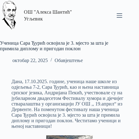
ОШ "Алекса Шантић"
Угљевик
Ученица Сара Ђурић освојила је 3. мјесто за шта је
примила диплому и пригодан поклон
октобар 22, 2025
Обавјештење
Дана, 17.10.2025. године, ученица наше школе из
одјељења 7-2, Сара Ђурић, као и њена наставница
српског језика, Андријана Пекић, учествовале су на
јубиларном двадесетом Фестивалу хумора и дјечијег
стваралаштва у организацији ЈУ ОШ ,, 19.април“ из
Дервенте. На поменутом фестивалу наша ученица
Сара Ђурић освојила је 3. мјесто за шта је примила
диплому и пригодан поклон. Честитамо ученици и
њеној наставници!