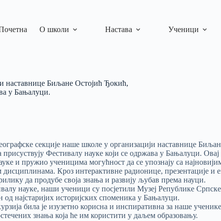
Почетна
О школи
Настава
Ученици
ји наставнице Биљане Остојић Ђокић,
ва у Бањалуци.
еографске секције наше школе у организацији наставнице Биљан
 присуствују Фестивалу науке који се одржава у Бањалуци. Овај 
науке и пружио ученицима могућност да се упознају са најновиј
 дисциплинама. Кроз интерактивне радионице, презентације и 
илику да продубе своја знања и развију љубав према науци.
ивалу науке, наши ученици су посјетили Музеј Републике Српске
ан од најстаријих историјских споменика у Бањалуци.
урзија била је изузетно корисна и инспиративна за наше ученике
стечених знања која ће им користити у даљем образовању.