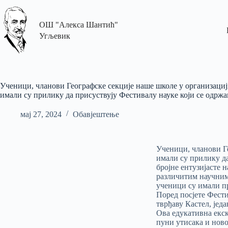
ОШ "Алекса Шантић"
Угљевик
Ученици, чланови Географске секције наше школе у организаци
имали су прилику да присуствују Фестивалу науке који се одржа
мај 27, 2024
Обавјештење
Ученици, чланови Г
имали су прилику да
бројне ентузијасте 
различитим научним
ученици су имали пр
Поред посјете Фест
тврђаву Кастел, јед
Ова едукативна екск
пуни утисака и ново