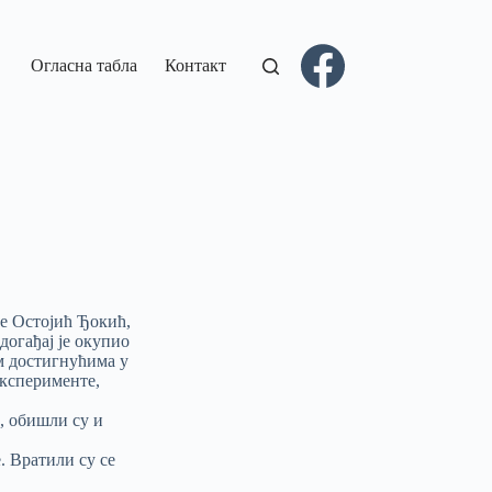
Огласна табла
Контакт
е Остојић Ђокић,
догађај је окупио
им достигнућима у
експерименте,
, обишли су и
. Вратили су се