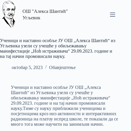
ОШ "Алекса Шантић"
Угљевик
Ученици и наставно особље ЈУ ОШ „Алекса Шантић“ из
Угљевика узели су учешће у обиљежавању
манифестације „Ноћ истраживача“ 29.09.2023. године и
на тај начин промовисали науку.
октобар 5, 2023
Обавјештење
Ученици и наставно особље ЈУ ОШ „Алекса
Шантић“ из Угљевика узели су учешће у
обиљежавању манифестације „Ноћ истраживача“
29.09.2023. године и на тај начин промовисали
науку.Тиме су науку приближили ученицима и
посјетиоцима кроз низ активности и интерактивних
радионица на платоу испред школе, те показали да се
много тога може научити на занимљив начин.