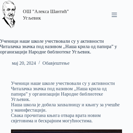
ОШ "Алекса Шантић"
Угљевик
Ученици наше школе учествовали су у активности
Читалачка значка под називом ,,Наша крила од папира” у
организацији Народне библиотеке Угљевик.
мај 20, 2024
Обавјештење
Ученици наше школе учествовали су у активности
Читалачка значка под називом ,,Наша крила од
папира” у организацији Народне библиотеке
Угљевик.
Наша школа је добила захвалницу и књигу за учешће
у манифестацији.
Свака прочитана књига отвара врата новим
свјетовима и бескрајним могућностима.