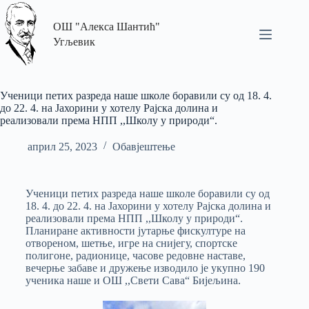
ОШ "Алекса Шантић"
Угљевик
Ученици петих разреда наше школе боравили су од 18. 4.
до 22. 4. на Јахорини у хотелу Рајска долина и
реализовали према НПП ,,Школу у природи“.
април 25, 2023
Обавјештење
Ученици петих разреда наше школе боравили су од
18. 4. до 22. 4. на Јахорини у хотелу Рајска долина и
реализовали према НПП ,,Школу у природи“.
Планиране активности јутарње фискултуре на
отвореном, шетње, игре на снијегу, спортске
полигоне, радионице, часове редовне наставе,
вечерње забаве и дружење изводило је укупно 190
ученика наше и ОШ ,,Свети Сава“ Бијељина.