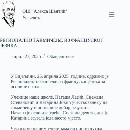
ОШ "Алекса Шантић"
Угљевик
РЕГИОНАЛНО ТАКМИЧЕЊЕ ИЗ ФРАНЦУСКОГ
ЈЕЗИКА
април 27, 2025
Обавјештење
У Бијељини, 25. априла 2025. године, одржано је
Регионално такмичење из француског језика за
основне школе.
Ученице наше школе, Наташа Лазић, Снежана
Стевановић и Катарина Јовић учествовале су на
такмичењу и оствариле добар резултат.
Наташа је освојила треће, Снежана девето, док је
Катарина заузела једанаесто мјесто.
Честитамо нашим ученицама на постигнутим