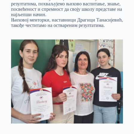
резултатима, похваљујемо њихово васпитање, знање,
посвећеност и спремност да своју школу представе на
најљепши начин.
Њиховој менторки, наставници Драгици Танасијевић,
такође честитамо на оствареним резултатима.