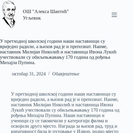
ОШ "Алекса Шантић"
Угљевик
У претходној школској години наши наставници су
вриједно радили, а њихов рад је и препознат. Наиме,
наставник Милијан Николић и наставница Ивона Лукић
учествовали су обиљењжавању 170 година од рођења
Михајла Пупина.
октобар 31, 2024
Обавјештење
У претходној школској години наши наставници су
вриједно радили, а њихов рад је и препознат. Наиме,
наставник Милијан Николић и наставница Ивона
Лукић учествовали су обиљењжавању 170 година од
рођења Михајла Пупина. Наши наставници и
ученици су се такмичили у катерогији филма и
освојили друго мјесто. Награда за њихов рад, труд и
креативност билa је путовање у Идвор, родно мјесто