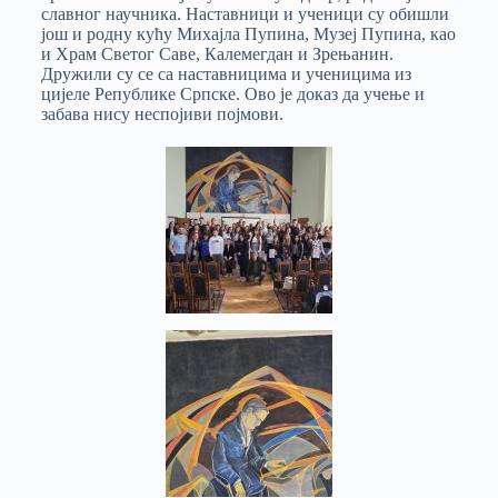
славног научника. Наставници и ученици су обишли
још и родну кућу Михајла Пупина, Музеј Пупина, као
и Храм Светог Саве, Калемегдан и Зрењанин.
Дружили су се са наставницима и ученицима из
цијеле Републике Српске. Ово је доказ да учење и
забава нису неспојиви појмови.